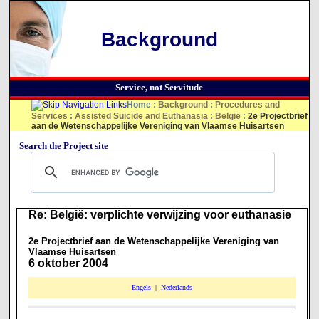
Background
Service, not Servitude
Home
:
Background
:
Procedures and
Services
:
Assisted Suicide and Euthanasia
:
België
:
2e Projectbrief
aan de Wetenschappelijke Vereniging van Vlaamse Huisartsen
Search the Project site
Re: België: verplichte verwijzing voor euthanasie
2e Projectbrief aan de Wetenschappelijke Vereniging van
Vlaamse Huisartsen
6 oktober 2004
Engels
|
Nederlands