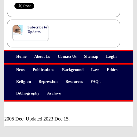
kunnen bieden voor de problemen inzake het aanbieden
van informatie aan patiënten.
Met vriendelijke groeten,
Subscribe to
(Sean Murphy)
Updates
Administrator
Vorig
Volgende
Home
About Us
Contact Us
Sitemap
Login
News
Publications
Background
Law
Ethics
Religion
Repression
Resources
FAQ's
Bibliography
Archive
2005 Dec; Updated 2023 Dec 15.