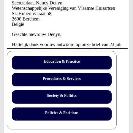
Secretariaat, Nancy Denyn
Wetenschappelijke Vereniging van Vlaamse Huisartsen
St.-Hubertusstraat 58,
2600 Berchem,
België
Geachte mevrouw Denyn,
Hartelijk dank voor uw antwoord op onze brief van 23 juli
aangaande uw
Standpunt over medische beslissingen rond
het levenseinde en euthanasie
.
Education & Practice
Het doet me deugd dat u gewetensbezwaarden niet zult
verplichten om mee te werken aan euthanasie. Deze
gedeelde visie belooft een productieve discussie over
Procedures & Services
verwante aangelegenheden.
De tekst in de verklaring van de Federatie Palliatieve Zorg
Society & Politics
Vlaanderen maakt uw begrip van de verhouding tussen
euthanasie en palliatieve zorg duidelijk, maar er blijven een
aantal punten wat onduidelijk.
Policies & Positions
Aan de ene kant beschrijft de verklaring euthanasie als een
legitiem onderdeel van het continuüm van de palliatieve
zorg in zoverre dat een lid van een palliatief team kan