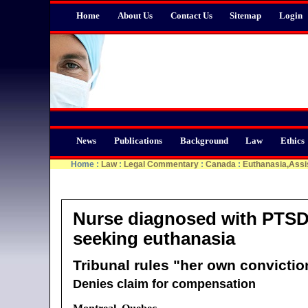
Home
About Us
Contact Us
Sitemap
Login
News
Publications
Background
Law
Ethics
Home
:
Law
:
Legal Commentary
:
Canada
:
Euthanasia,Assi
Nurse diagnosed with PTSD a
seeking euthanasia
Tribunal rules "her own convictio
Denies claim for compensation