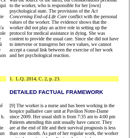
 qui
to the worker, who is responsible for her [own]
psychological state. The provisions of the
Act
ie
Concerning End-of-Life Care
conflict with the personal
values ​​of the worker. The evidence shows that the
'a
worker did not play an active role in setting up the
ole
protocol for medical assistance in dying. She was
e
content to provide the usual care. Since she did not have
à
to intervene or transgress her own values, we cannot
e
accept a causal link between the exercise of her work
 son
and her psychological reaction.
1. L.Q. 2014, C. 2, p. 23.
DETAILED FACTUAL FRAMEWORK
té
[9] The worker is a nurse and has been working in the
hospice palliative care unit at Pavilion Notre-Dame
 h.
since 2009. Her usual shift is from 7:35 am to 4:00 pm
Patients attending this unit usually have cancer. They
ie
are at the end of life and their survival prognosis is less
 un
than one month. As part of her regular work, the worker