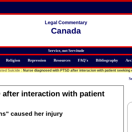
Legal Commentary
Canada
Service, not Servitude
Religion
Repression
Resources
FAQ's
Bibliography
Arc
sted Suicide
:
Nurse diagnosed with PTSD after interacion with patient seeking
Se
fter interaction with patient
ns" caused her injury