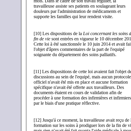
mois. Dans le cadre de son travail régulier, la
travailleuse assiste ses patients en soulageant leurs
douleurs par l'administration de médicaments et
supporte les familles qui leur rendent visite.
[10] Les dispositions de la
Loi concernant les soins 
fin de vie
sont entrées en vigueur le 10 décembre 201
Cette loi à été sanctionnée le 10 juin 2014 et avait fai
l'objet d'âpres commentaires de la part de l'equipé
soignante du département des soins palliatifs.
[11] Les dispositions de cette loi avaient fait l'objet d
discussions au sein de l'equipé, mais aucun protocole
officiel n'avait été mis en place et aucune formation
spécifique n'avait été offerte aux travailleurs. Des
documents étaient en cours de validation afin de
procéder à une formation des infirmières et infirmiers
par le biais d'une pratique réflective.
[12] Jusqu'á ce moment, la travailleuse avait reçu de 
formation sur les soins à prodiguer lors de la fin de vi
mais rien n'avait été fait quanta l'aide médicale à mour