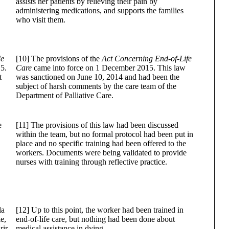
assists her patients by relieving their pain by
administering medications, and supports the families
who visit them.
de
[10] The provisions of the
Act Concerning End-of-Life
5.
Care
came into force on 1 December 2015. This law
t
was sanctioned on June 10, 2014 and had been the
subject of harsh comments by the care team of the
Department of Palliative Care.
e
[11] The provisions of this law had been discussed
within the team, but no formal protocol had been put in
place and no specific training had been offered to the
workers. Documents were being validated to provide
nurses with training through reflective practice.
la
[12] Up to this point, the worker had been trained in
e,
end-of-life care, but nothing had been done about
ir.
medical assistance in dying.