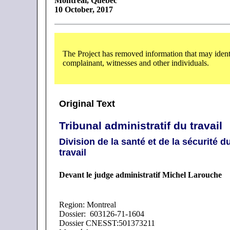
Montreal, Quebec
10 October, 2017
The Project has removed information that may identi
complainant, witnesses and other individuals.
Original Text
Tribunal administratif du travail
Division de la santé et de la sécurité d
travail
Devant le judge administratif Michel Larouche
Region: Montreal
Dossier: 603126-71-1604
Dossier CNESST:501373211