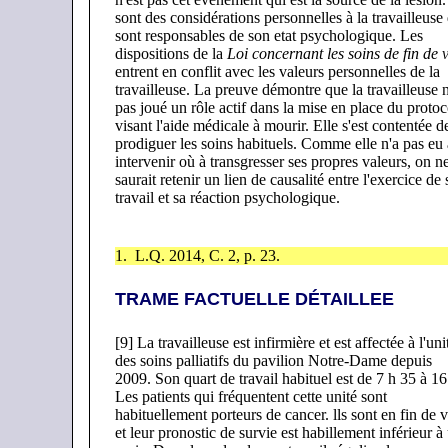
sont des considérations personnelles à la travailleuse
sont responsables de son etat psychologique. Les
dispositions de la
Loi concernant les soins de fin de v
entrent en conflit avec les valeurs personnelles de la
travailleuse. La preuve démontre que la travailleuse n
pas joué un rôle actif dans la mise en place du protoc
visant l'aide médicale à mourir. Elle s'est contentée d
prodiguer les soins habituels. Comme elle n'a pas eu 
intervenir où à transgresser ses propres valeurs, on n
saurait retenir un lien de causalité entre l'exercice de
travail et sa réaction psychologique.
1.
L.Q. 2014, C. 2, p. 23.
TRAME FACTUELLE DÉTAILLEE
[9] La travailleuse est infirmière et est affectée à l'uni
des soins palliatifs du pavilion Notre-Dame depuis
2009. Son quart de travail habituel est de 7 h 35 à 16
Les patients qui fréquentent cette unité sont
habituellement porteurs de cancer. lls sont en fin de v
et leur pronostic de survie est habillement inférieur à