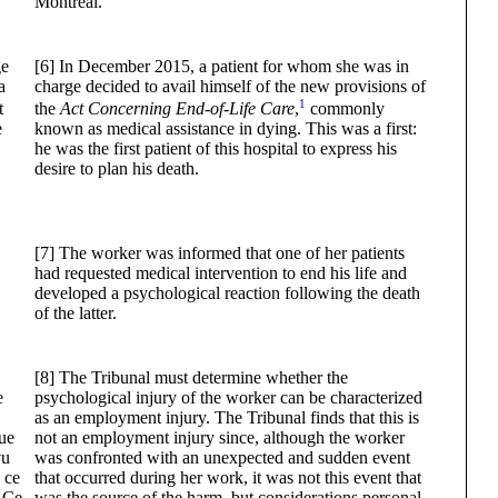
Montreal.
ge
[6] In December 2015, a patient for whom she was in
a
charge decided to avail himself of the new provisions of
1
t
the
Act Concerning End-of-Life Care
,
commonly
e
known as medical assistance in dying. This was a first:
he was the first patient of this hospital to express his
desire to plan his death.
[7] The worker was informed that one of her patients
had requested medical intervention to end his life and
developed a psychological reaction following the death
of the latter.
[8] The Tribunal must determine whether the
e
psychological injury of the worker can be characterized
as an employment injury. The Tribunal finds that this is
que
not an employment injury since, although the worker
vu
was confronted with an unexpected and sudden event
 ce
that occurred during her work, it was not this event that
. Ce
was the source of the harm, but considerations personal