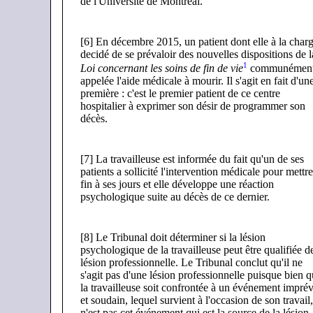
de l'Université de Montréal.
[6] En décembre 2015, un patient dont elle à la char
decidé de se prévaloir des nouvelles dispositions de l
1
Loi concernant les soins de fin de vie
communémen
appelée l'aide médicale à mourir. Il s'agit en fait d'un
première : c'est le premier patient de ce centre
hospitalier à exprimer son désir de programmer son
décès.
[7] La travailleuse est informée du fait qu'un de ses
patients a sollicité l'intervention médicale pour mettre
fin à ses jours et elle développe une réaction
psychologique suite au décès de ce dernier.
[8] Le Tribunal doit déterminer si la lésion
psychologique de la travailleuse peut être qualifiée d
lésion professionnelle. Le Tribunal conclut qu'il ne
s'agit pas d'une lésion professionnelle puisque bien 
la travailleuse soit confrontée à un événement impré
et soudain, lequel survient à l'occasion de son travail,
n'est pas cet événement qui est la source de la lésion